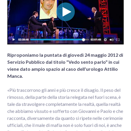
Riproponiamo la puntata di giovedì 24 maggio 2012 di
Servizio Pubblico dal titolo "Vedo sento parlo" in cui
viene dato ampio spazio al caso dell'urologo Attilio
Manca.
«Più trascorrono gli anni e più cresce il disagio. Il peso del
rimosso, della parte della storia relegata nel fuori scena, è
tale da stravolgere completamente la realtà, quella realtà
che abbiamo vissuto e sofferto con Giovanni e Paolo e che
racconta, diversamente da quanto si ripete nelle cerimonie
ufficiali, che il male di mafia non è solo fuori di noi, è anche