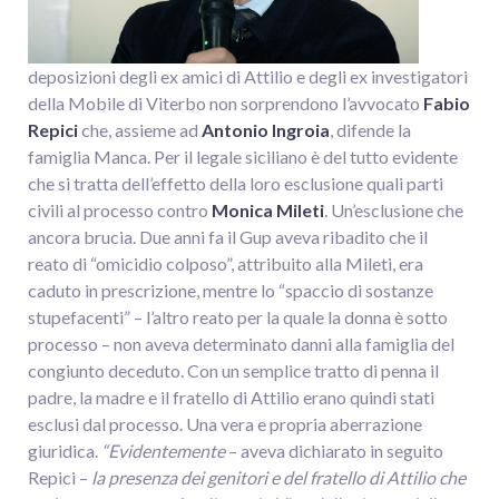
deposizioni degli ex amici di Attilio e degli ex investigatori
della Mobile di Viterbo non sorprendono l’avvocato
Fabio
Repici
che, assieme ad
Antonio Ingroia
, difende la
famiglia Manca. Per il legale siciliano è del tutto evidente
che si tratta dell’effetto della loro esclusione quali parti
civili al processo contro
Monica Mileti
. Un’esclusione che
ancora brucia. Due anni fa il Gup aveva ribadito che il
reato di “omicidio colposo”, attribuito alla Mileti, era
caduto in prescrizione, mentre lo “spaccio di sostanze
stupefacenti” – l’altro reato per la quale la donna è sotto
processo – non aveva determinato danni alla famiglia del
congiunto deceduto. Con un semplice tratto di penna il
padre, la madre e il fratello di Attilio erano quindi stati
esclusi dal processo. Una vera e propria aberrazione
giuridica.
“Evidentemente
– aveva dichiarato in seguito
Repici –
la presenza dei genitori e del fratello di Attilio che