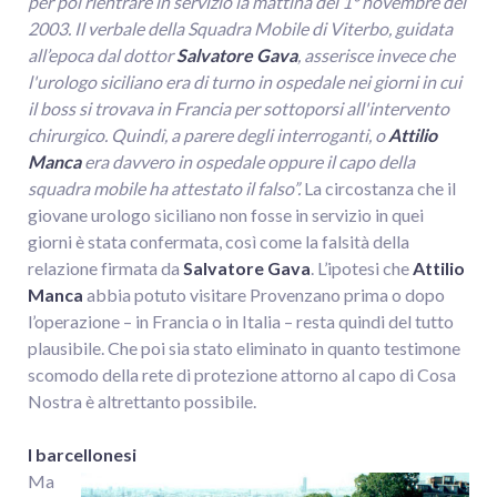
per poi rientrare in servizio la mattina del 1° novembre del
2003. Il verbale della Squadra Mobile di Viterbo, guidata
all’epoca dal dottor
Salvatore Gava
, asserisce invece che
l'urologo siciliano era di turno in ospedale nei giorni in cui
il boss si trovava in Francia per sottoporsi all'intervento
chirurgico. Quindi, a parere degli interroganti, o
Attilio
Manca
era davvero in ospedale oppure il capo della
squadra mobile ha attestato il falso”.
La circostanza che il
giovane urologo siciliano non fosse in servizio in quei
giorni è stata confermata, così come la falsità della
relazione firmata da
Salvatore Gava
. L’ipotesi che
Attilio
Manca
abbia potuto visitare Provenzano prima o dopo
l’operazione – in Francia o in Italia – resta quindi del tutto
plausibile. Che poi sia stato eliminato in quanto testimone
scomodo della rete di protezione attorno al capo di Cosa
Nostra è altrettanto possibile.
I barcellonesi
Ma