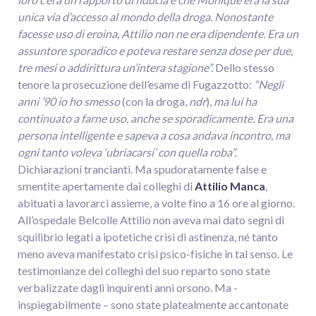
unica via d’accesso al mondo della droga. Nonostante
facesse uso di eroina, Attilio non ne era dipendente. Era un
assuntore sporadico e poteva restare senza dose per due,
tre mesi o addirittura un’intera stagione”.
Dello stesso
tenore la prosecuzione dell’esame di Fugazzotto:
“Negli
anni ’90 io ho smesso
(con la droga,
ndr
),
ma lui ha
continuato a farne uso, anche se sporadicamente. Era una
persona intelligente e sapeva a cosa andava incontro, ma
ogni tanto voleva ‘ubriacarsi’ con quella roba”.
Dichiarazioni trancianti. Ma spudoratamente false e
smentite apertamente dai colleghi di
Attilio Manca
,
abituati a lavorarci assieme, a volte fino a 16 ore al giorno.
All’ospedale Belcolle Attilio non aveva mai dato segni di
squilibrio legati a ipotetiche crisi di astinenza, né tanto
meno aveva manifestato crisi psico-fisiche in tal senso. Le
testimonianze dei colleghi del suo reparto sono state
verbalizzate dagli inquirenti anni orsono. Ma -
inspiegabilmente – sono state platealmente accantonate