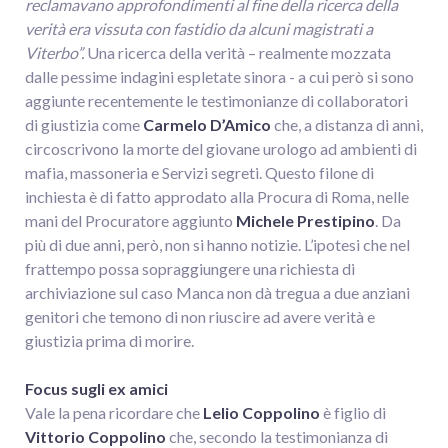
reclamavano approfondimenti al fine della ricerca della
verità era vissuta con fastidio da alcuni magistrati a
Viterbo”.
Una ricerca della verità – realmente mozzata
dalle pessime indagini espletate sinora - a cui però si sono
aggiunte recentemente le testimonianze di collaboratori
di giustizia come
Carmelo D’Amico
che, a distanza di anni,
circoscrivono la morte del giovane urologo ad ambienti di
mafia, massoneria e Servizi segreti. Questo filone di
inchiesta è di fatto approdato alla Procura di Roma, nelle
mani del Procuratore aggiunto
Michele Prestipino
. Da
più di due anni, però, non si hanno notizie. L’ipotesi che nel
frattempo possa sopraggiungere una richiesta di
archiviazione sul caso Manca non dà tregua a due anziani
genitori che temono di non riuscire ad avere verità e
giustizia prima di morire.
Focus sugli ex amici
Vale la pena ricordare che
Lelio Coppolino
è figlio di
Vittorio Coppolino
che, secondo la testimonianza di