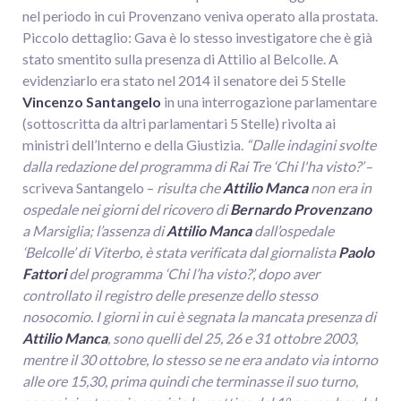
nel periodo in cui Provenzano veniva operato alla prostata.
Piccolo dettaglio: Gava è lo stesso investigatore che è già
stato smentito sulla presenza di Attilio al Belcolle. A
evidenziarlo era stato nel 2014 il senatore dei 5 Stelle
Vincenzo Santangelo
in una interrogazione parlamentare
(sottoscritta da altri parlamentari 5 Stelle) rivolta ai
ministri dell’Interno e della Giustizia.
“Dalle indagini svolte
dalla redazione del programma di Rai Tre ‘Chi l'ha visto?’
–
scriveva Santangelo –
risulta che
Attilio Manca
non era in
ospedale nei giorni del ricovero di
Bernardo Provenzano
a Marsiglia; l’assenza di
Attilio Manca
dall’ospedale
‘Belcolle’ di Viterbo, è stata verificata dal giornalista
Paolo
Fattori
del programma ‘Chi l’ha visto?’, dopo aver
controllato il registro delle presenze dello stesso
nosocomio. I giorni in cui è segnata la mancata presenza di
Attilio Manca
, sono quelli del 25, 26 e 31 ottobre 2003,
mentre il 30 ottobre, lo stesso se ne era andato via intorno
alle ore 15,30, prima quindi che terminasse il suo turno,