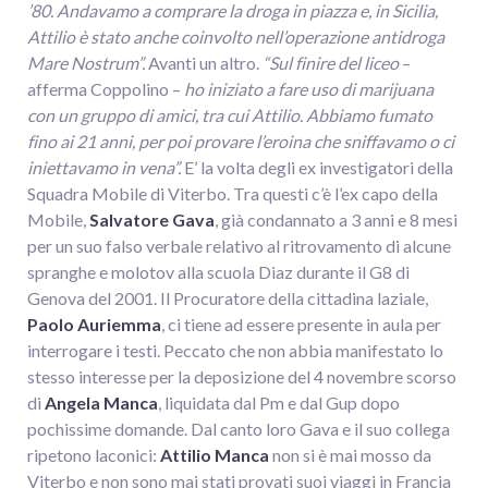
’80. Andavamo a comprare la droga in piazza e, in Sicilia,
Attilio è stato anche coinvolto nell’operazione antidroga
Mare Nostrum”.
Avanti un altro.
“Sul finire del liceo
–
afferma Coppolino –
ho iniziato a fare uso di marijuana
con un gruppo di amici, tra cui Attilio. Abbiamo fumato
fino ai 21 anni, per poi provare l’eroina che sniffavamo o ci
iniettavamo in vena”.
E’ la volta degli ex investigatori della
Squadra Mobile di Viterbo. Tra questi c’è l’ex capo della
Mobile,
Salvatore Gava
, già condannato a 3 anni e 8 mesi
per un suo falso verbale relativo al ritrovamento di alcune
spranghe e molotov alla scuola Diaz durante il G8 di
Genova del 2001. Il Procuratore della cittadina laziale,
Paolo Auriemma
, ci tiene ad essere presente in aula per
interrogare i testi. Peccato che non abbia manifestato lo
stesso interesse per la deposizione del 4 novembre scorso
di
Angela Manca
, liquidata dal Pm e dal Gup dopo
pochissime domande. Dal canto loro Gava e il suo collega
ripetono laconici:
Attilio Manca
non si è mai mosso da
Viterbo e non sono mai stati provati suoi viaggi in Francia