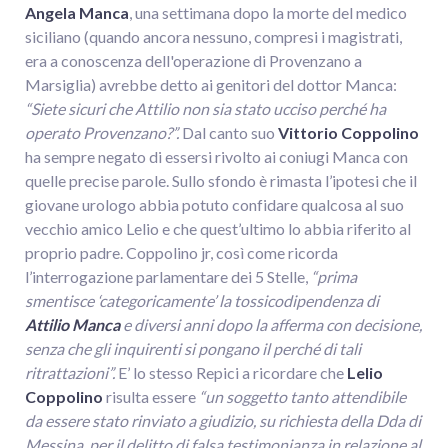
Angela Manca
, una settimana dopo la morte del medico
siciliano (quando ancora nessuno, compresi i magistrati,
era a conoscenza dell'operazione di Provenzano a
Marsiglia) avrebbe detto ai genitori del dottor Manca:
“Siete sicuri che Attilio non sia stato ucciso perché ha
operato Provenzano?”.
Dal canto suo
Vittorio Coppolino
ha sempre negato di essersi rivolto ai coniugi Manca con
quelle precise parole. Sullo sfondo è rimasta l’ipotesi che il
giovane urologo abbia potuto confidare qualcosa al suo
vecchio amico Lelio e che quest’ultimo lo abbia riferito al
proprio padre. Coppolino jr, così come ricorda
l’interrogazione parlamentare dei 5 Stelle,
“prima
smentisce ‘categoricamente’ la tossicodipendenza di
Attilio Manca
e diversi anni dopo la afferma con decisione,
senza che gli inquirenti si pongano il perché di tali
ritrattazioni”.
E’ lo stesso Repici a ricordare che
Lelio
Coppolino
risulta essere
“un soggetto tanto attendibile
da essere stato rinviato a giudizio, su richiesta della Dda di
Messina, per il delitto di falsa testimonianza in relazione al