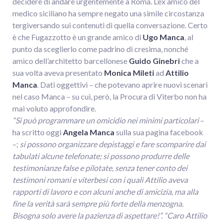
decidere di andare urgentemente a Roma. L’ex amico del
medico siciliano ha sempre negato una simile circostanza
tergiversando sui contenuti di quella conversazione. Certo
è che Fugazzotto è un grande amico di
Ugo Manca
, al
punto da sceglierlo come padrino di cresima, nonché
amico dell’architetto barcellonese
Guido Ginebri
che a
sua volta aveva presentato
Monica Mileti
ad
Attilio
Manca
. Dati oggettivi – che potevano aprire nuovi scenari
nel caso Manca – su cui, però, la Procura di Viterbo non ha
mai voluto approfondire.
“Si può programmare un omicidio nei minimi particolari
–
ha scritto oggi
Angela Manca
sulla sua pagina facebook
–;
si possono organizzare depistaggi e fare scomparire dai
tabulati alcune telefonate; si possono produrre delle
testimonianze false e pilotate, senza tener conto dei
testimoni romani e viterbesi con i quali Attilio aveva
rapporti di lavoro e con alcuni anche di amicizia, ma alla
fine la verità sarà sempre più forte della menzogna.
Bisogna solo avere la pazienza di aspettare!”. “Caro Attilio