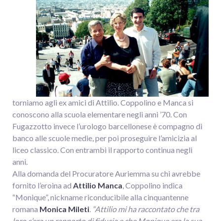
torniamo agli ex amici di Attilio. Coppolino e Manca si
conoscono alla scuola elementare negli anni ’70. Con
Fugazzotto invece l’urologo barcellonese è compagno di
banco alle scuole medie, per poi proseguire l’amicizia al
liceo classico. Con entrambi il rapporto continua negli
anni.
Alla domanda del Procuratore Auriemma su chi avrebbe
fornito l’eroina ad
Attilio Manca
, Coppolino indica
“Monique”, nickname riconducibile alla cinquantenne
romana
Monica Mileti
.
“Attilio mi ha raccontato che tra
loro c’era un rapporto di fiducia e che Monique era la sua