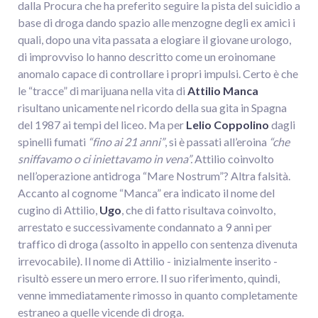
dalla Procura che ha preferito seguire la pista del suicidio a
base di droga dando spazio alle menzogne degli ex amici i
quali, dopo una vita passata a elogiare il giovane urologo,
di improvviso lo hanno descritto come un eroinomane
anomalo capace di controllare i propri impulsi. Certo è che
le “tracce” di marijuana nella vita di
Attilio Manca
risultano unicamente nel ricordo della sua gita in Spagna
del 1987 ai tempi del liceo. Ma per
Lelio Coppolino
dagli
spinelli fumati
“fino ai 21 anni”
, si è passati all’eroina
“che
sniffavamo o ci iniettavamo in vena”.
Attilio coinvolto
nell’operazione antidroga “Mare Nostrum”? Altra falsità.
Accanto al cognome “Manca” era indicato il nome del
cugino di Attilio,
Ugo
, che di fatto risultava coinvolto,
arrestato e successivamente condannato a 9 anni per
traffico di droga (assolto in appello con sentenza divenuta
irrevocabile). Il nome di Attilio - inizialmente inserito -
risultò essere un mero errore. Il suo riferimento, quindi,
venne immediatamente rimosso in quanto completamente
estraneo a quelle vicende di droga.