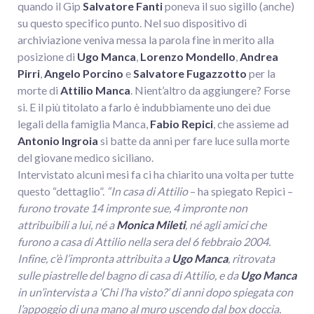
quando il Gip
Salvatore Fanti
poneva il suo sigillo (anche)
su questo specifico punto. Nel suo dispositivo di
archiviazione veniva messa la parola fine in merito alla
posizione di
Ugo Manca
,
Lorenzo Mondello
,
Andrea
Pirri
,
Angelo Porcino
e
Salvatore Fugazzotto
per la
morte di
Attilio Manca
. Nient’altro da aggiungere? Forse
si. E il più titolato a farlo è indubbiamente uno dei due
legali della famiglia Manca,
Fabio Repici
, che assieme ad
Antonio Ingroia
si batte da anni per fare luce sulla morte
del giovane medico siciliano.
Intervistato alcuni mesi fa ci ha chiarito una volta per tutte
questo “dettaglio”.
“In casa di Attilio
– ha spiegato Repici –
furono trovate 14 impronte sue, 4 impronte non
attribuibili a lui, né a
Monica Mileti
, né agli amici che
furono a casa di Attilio nella sera del 6 febbraio 2004.
Infine, c’è l’impronta attribuita a
Ugo Manca
, ritrovata
sulle piastrelle del bagno di casa di Attilio, e da
Ugo Manca
in un’intervista a ‘Chi l’ha visto?’ di anni dopo spiegata con
l’appoggio di una mano al muro uscendo dal box doccia.