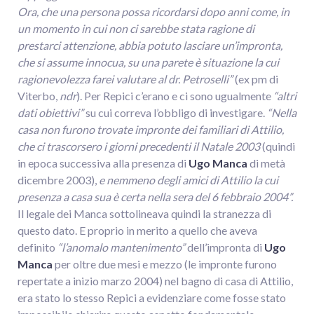
Ora, che una persona possa ricordarsi dopo anni come, in
un momento in cui non ci sarebbe stata ragione di
prestarci attenzione, abbia potuto lasciare un’impronta,
che si assume innocua, su una parete è situazione la cui
ragionevolezza farei valutare al dr. Petroselli”
(ex pm di
Viterbo,
ndr
). Per Repici c’erano e ci sono ugualmente
“altri
dati obiettivi”
su cui correva l’obbligo di investigare.
“Nella
casa non furono trovate impronte dei familiari di Attilio,
che ci trascorsero i giorni precedenti il Natale 2003
(quindi
in epoca successiva alla presenza di
Ugo Manca
di metà
dicembre 2003),
e nemmeno degli amici di Attilio la cui
presenza a casa sua è certa nella sera del 6 febbraio 2004”.
Il legale dei Manca sottolineava quindi la stranezza di
questo dato. E proprio in merito a quello che aveva
definito
“l’anomalo mantenimento”
dell’impronta di
Ugo
Manca
per oltre due mesi e mezzo (le impronte furono
repertate a inizio marzo 2004) nel bagno di casa di Attilio,
era stato lo stesso Repici a evidenziare come fosse stato