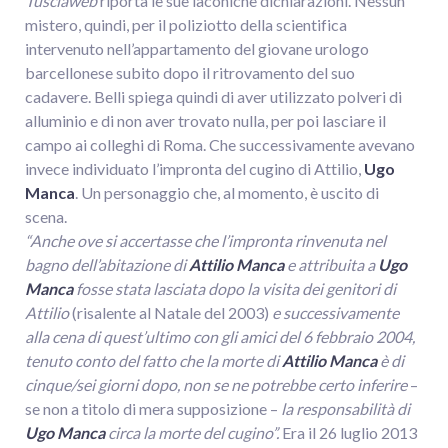
Tusciaweb
riporta le sue laconiche dichiarazioni. Nessun
mistero, quindi, per il poliziotto della scientifica
intervenuto nell’appartamento del giovane urologo
barcellonese subito dopo il ritrovamento del suo
cadavere. Belli spiega quindi di aver utilizzato polveri di
alluminio e di non aver trovato nulla, per poi lasciare il
campo ai colleghi di Roma. Che successivamente avevano
invece individuato l’impronta del cugino di Attilio,
Ugo
Manca
. Un personaggio che, al momento, è uscito di
scena.
“Anche ove si accertasse che l’impronta rinvenuta nel
bagno dell’abitazione di
Attilio Manca
e attribuita a
Ugo
Manca
fosse stata lasciata dopo la visita dei genitori di
Attilio
(risalente al Natale del 2003)
e successivamente
alla cena di quest’ultimo con gli amici del 6 febbraio 2004,
tenuto conto del fatto che la morte di
Attilio Manca
è di
cinque/sei giorni dopo, non se ne potrebbe certo inferire
–
se non a titolo di mera supposizione –
la responsabilità di
Ugo Manca
circa la morte del cugino”.
Era il 26 luglio 2013