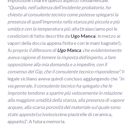
impossibile chiarire questo aspetto fondamentale.
“Quando, nell’udienza dell’incidente probatorio, ho
chiesto al consulente tecnico come potesse spiegarsi la
presenza di quell’impronta nella stanza più piccola e più
umida e con la temperatura più alta
(tralasciamo poi le
condizioni di fatto descritte da
Ugo Manca
: in mezzo ai
vapori della doccia appena finita e con le mani bagnate!),
fu proprio il difensore di
Ugo Manca
, che evidentemente
aveva ragione di temere la risposta dell’esperto, a fare
opposizione alla mia domanda e a impedire, con il
consenso del Gip, che il consulente tecnico rispondesse”.
Il
legale siciliano aveva quindi concluso aggiungendo che
“in
via generale, il consulente tecnico ha spiegato che le
impronte tendono a sparire più velocemente in relazione
alla maggiore umidità della stanza, alla presenza di vapore
acqueo, alla scarsa porosità del materiale sul quale sono
state apposte
(scivolosissime piastrelle di ceramica,
appunto)”. A futura memoria.