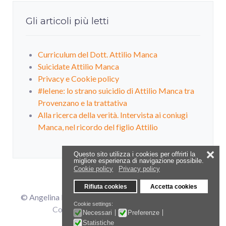
Gli articoli più letti
Curriculum del Dott. Attilio Manca
Suicidate Attilio Manca
Privacy e Cookie policy
#leIene: lo strano suicidio di Attilio Manca tra
Provenzano e la trattativa
Alla ricerca della verità. Intervista ai coniugi
Manca, nel ricordo del figlio Attilio
❌
Questo sito utilizza i cookies per offrirti la
migliore esperienza di navigazione possibile.
Cookie policy
Privacy policy
Rifiuta cookies
Accetta cookies
© Angelina Manca - ginomanca34@alice.it |
Privacy e
Cookie settings:
Cookies Policy
| by Fabio Mameli -
Necessari
Preferenze
fabio_mameli@yahoo.com
Statistiche