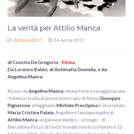
La verità per Attilio Manca
Articoli 2017
14 Aprile 2017
di Concita De Gregorio -
Firma
Da Lorenzo Baldo, di Antimafia Duemila, e da
Angelina Manca
Ricevo da
Angelina Manca
, donna forte e coraggiosa, una
richiesta rivolta al procuratore capo di Roma
Giuseppe
Pignatone
, all’aggiunto
Michele Prestipino
e al sostituto
Maria Cristina Palaia
. Angelina è l’anziana madre di
Attilio Manca
, un giovane medico – urologo – di
Barcellona Pozzo di Gotto trovato morto a Viterbo il 12
febbraio 2004. Chiede che l’indagine sulla morte di suo