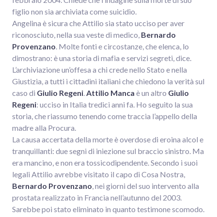
figlio non sia archiviata come suicidio.
Angelina è sicura che Attilio sia stato ucciso per aver
riconosciuto, nella sua veste di medico,
Bernardo
Provenzano
. Molte fonti e circostanze, che elenca, lo
dimostrano: è una storia di mafia e servizi segreti, dice.
L’archiviazione un’offesa a chi crede nello Stato e nella
Giustizia, a tutti i cittadini italiani che chiedono la verità sul
caso di
Giulio Regeni
.
Attilio Manca
è un altro
Giulio
Regeni
: ucciso in Italia tredici anni fa. Ho seguito la sua
storia, che riassumo tenendo come traccia l’appello della
madre alla Procura.
La causa accertata della morte è overdose di eroina alcol e
tranquillanti: due segni di iniezione sul braccio sinistro. Ma
era mancino, e non era tossicodipendente. Secondo i suoi
legali Attilio avrebbe visitato il capo di Cosa Nostra,
Bernardo Provenzano
, nei giorni del suo intervento alla
prostata realizzato in Francia nell’autunno del 2003.
Sarebbe poi stato eliminato in quanto testimone scomodo.