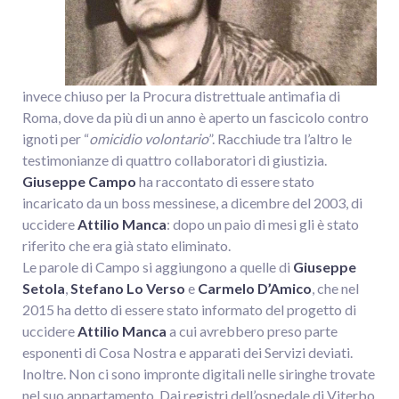
invece chiuso per la Procura distrettuale antimafia di
Roma, dove da più di un anno è aperto un fascicolo contro
ignoti per “
omicidio volontario
”. Racchiude tra l’altro le
testimonianze di quattro collaboratori di giustizia.
Giuseppe Campo
ha raccontato di essere stato
incaricato da un boss messinese, a dicembre del 2003, di
uccidere
Attilio Manca
: dopo un paio di mesi gli è stato
riferito che era già stato eliminato.
Le parole di Campo si aggiungono a quelle di
Giuseppe
Setola
,
Stefano Lo Verso
e
Carmelo D’Amico
, che nel
2015 ha detto di essere stato informato del progetto di
uccidere
Attilio Manca
a cui avrebbero preso parte
esponenti di Cosa Nostra e apparati dei Servizi deviati.
Inoltre. Non ci sono impronte digitali nelle siringhe trovate
nel suo appartamento. Dai registri dell’ospedale di Viterbo