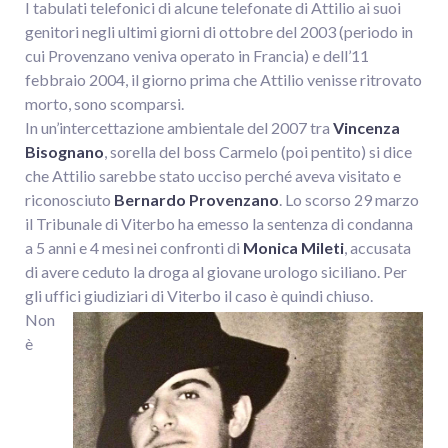
I tabulati telefonici di alcune telefonate di Attilio ai suoi
genitori negli ultimi giorni di ottobre del 2003 (periodo in
cui Provenzano veniva operato in Francia) e dell’11
febbraio 2004, il giorno prima che Attilio venisse ritrovato
morto, sono scomparsi.
In un’intercettazione ambientale del 2007 tra
Vincenza
Bisognano
, sorella del boss Carmelo (poi pentito) si dice
che Attilio sarebbe stato ucciso perché aveva visitato e
riconosciuto
Bernardo Provenzano
. Lo scorso 29 marzo
il Tribunale di Viterbo ha emesso la sentenza di condanna
a 5 anni e 4 mesi nei confronti di
Monica Mileti
, accusata
di avere ceduto la droga al giovane urologo siciliano. Per
gli uffici giudiziari di Viterbo il caso è quindi chiuso.
Non
è