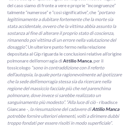
del caso siamo di fronte a vere e proprie “incongruenze”
talmente “numerose” e “così significative”, che
“portano
legittimamente a dubitare fortemente che la morte sia
stata accidentale, ovvero che la vittima abbia assunto la
sostanza al fine di alterare il proprio stato di coscienza,
rimanendo poi vittima di un errore nella valutazione del
dosaggio”.
Un ulteriore punto fermo nella relazione
depositata al Gip riguarda le conclusioni relative all’origine
polmonare dell’emorragia di
Attilio Manca
, per il
tossicologo
“sono in contraddizione con il referto
dell’autopsia, la quale porta ragionevolmente ad ipotizzare
che la sede dell’emorragia stessa sia da ricercare nella
regione del massiccio facciale più che nel parenchima
polmonare, dove invece si sarebbe realizzato un
sanguinamento più modesto”. “Alla luce di ciò
- ribadisce
Giancane -
, la riesumazione del cadavere di
Attilio Manca
potrebbe fornire ulteriori elementi, volti a dirimere dubbi
troppo fondati per essere risolti in modo superficiale”
.