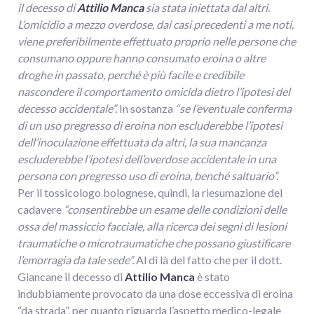
il decesso di
Attilio Manca
sia stata iniettata dal altri.
L’omicidio a mezzo overdose, dai casi precedenti a me noti,
viene preferibilmente effettuato proprio nelle persone che
consumano oppure hanno consumato eroina o altre
droghe in passato, perché è più facile e credibile
nascondere il comportamento omicida dietro l’ipotesi del
decesso accidentale”.
In sostanza
“se l’eventuale conferma
di un uso pregresso di eroina non escluderebbe l’ipotesi
dell’inoculazione effettuata da altri, la sua mancanza
escluderebbe l’ipotesi dell’overdose accidentale in una
persona con pregresso uso di eroina, benché saltuario”.
Per il tossicologo bolognese, quindi, la riesumazione del
cadavere
“consentirebbe un esame delle condizioni delle
ossa del massiccio facciale, alla ricerca dei segni di lesioni
traumatiche o microtraumatiche che possano giustificare
l’emorragia da tale sede”.
Al di là del fatto che per il dott.
Giancane il decesso di
Attilio Manca
è stato
indubbiamente provocato da una dose eccessiva di eroina
“da strada”, per quanto riguarda l’aspetto medico-legale