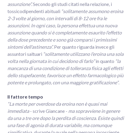
assunzione”.
Secondo gli studi citati nella relazione, i
tossicodipendenti abituali
“solitamente assumono eroina
2-3 volte al
giorno, con intervalli di 8-12 ore fra le
assunzioni. In ogni caso, la persona effettua una nuova
assunzione quando si è completamente esaurito l’effetto
della dose precedente e sono già comparsi i primissimi
sintomi dell’astinenza”.
Per quanto riguarda invece gli
assuntori saltuari
“solitamente utilizzano l’eroina una sola
volta nella giornata in cui decidono di farlo”
in quanto
“la
mancanza di una condizione di tolleranza fisica agli effetti
dello stupefacente, favorisce un effetto farmacologico più
potente e prolungato, con una maggiore gratificazione”
.
Il fattore tempo
“La morte per overdose da eroina non è quasi mai
immediata
- scrive Giancane -
ma sopravviene in genere
da una a tre ore dopo la perdita di coscienza. Esiste quindi
una fase di agonia di durata variabile, ma comunque
significativa, durante la quale nella persona incosciente