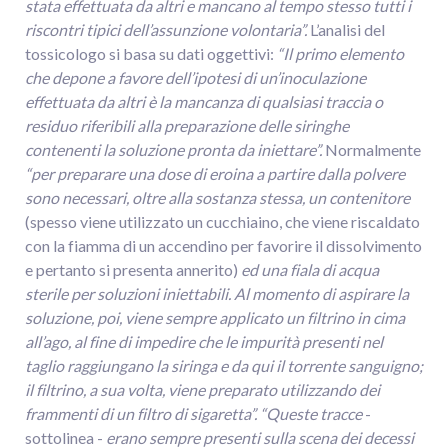
stata effettuata da altri e mancano al tempo stesso tutti i
riscontri tipici dell’assunzione volontaria”.
L’analisi del
tossicologo si basa su dati oggettivi:
“Il primo elemento
che depone a favore dell’ipotesi di un’inoculazione
effettuata da altri è la mancanza di qualsiasi traccia o
residuo riferibili alla preparazione delle siringhe
contenenti la soluzione pronta da iniettare”.
Normalmente
“per preparare una dose di eroina a partire dalla polvere
sono necessari, oltre alla sostanza stessa, un contenitore
(spesso viene utilizzato un cucchiaino, che viene riscaldato
con la fiamma di un accendino per favorire il dissolvimento
e pertanto si presenta annerito)
ed una fiala di acqua
sterile per soluzioni iniettabili. Al momento di aspirare la
soluzione, poi, viene sempre applicato un filtrino in cima
all’ago, al fine di impedire che le impurità presenti nel
taglio raggiungano la siringa e da qui il torrente sanguigno;
il filtrino, a sua volta, viene preparato utilizzando dei
frammenti di un filtro di sigaretta”. “Queste tracce
-
sottolinea -
erano sempre presenti sulla scena dei decessi