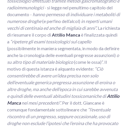
tossicologici effettuati tramite metodi gascromatografici e
radioimmunologici
- si legge nel penultimo capitolo del
documento -
hanno permesso di individuare i metaboliti di
numerose droghe
(e perfino dell’alcol)
in reperti umani
vecchi di centinaia ed anche di migliaia di anni”.
La richiesta
di riesumare il corpo di
Attilio Manca
è finalizzata quindi
a
“ripetere gli esami tossicologici sul capello
(possibilmente in maniera segmentata, in modo da definire
anche la cronologia delle eventuali pregresse assunzioni)
o
su altro tipo di materiale biologico
(come le ossa)”. Il
motivo di questa istanza è alquanto evidente:
“Ciò
consentirebbe di avere un’idea precisa non solo
dell’eventuale generica pregressa assunzione di eroina o
altre droghe, ma anche dell’epoca in cui sarebbe avvenuta
e quindi delle eventuali abitudini tossicomaniche di
Attilio
Manca
nei mesi precedenti”.
Per il dott. Giancane è
comunque fondamentale sottolineare che
“l’eventuale
riscontro di un pregresso, seppure occasionale, uso di
droghe non esclude l’ipotesi che l’eroina che ha provocato