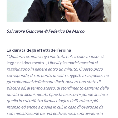
Salvatore Giancane © Federico De Marco
La durata degli effetti dell’eroina
“Qualora l’eroina venga iniettata nel circolo venoso
- si
legge nel documento -,
i livelli plasmatici massimi si
raggiungono in genere entro un minuto. Questo picco
corrisponde, da un punto di vista soggettivo, a quello che
gli eroinomani definiscono flash, ovvero uno stato di
piacere ed, al tempo stesso, di stordimento estremo della
durata di alcuni minuti. Questa fase corrisponde anche a
quella in cui l’effetto farmacologico dell’eroina è più
intenso ed anche a quella in cui, in caso di overdose da
somministrazione per via endovenosa, sopravviene in