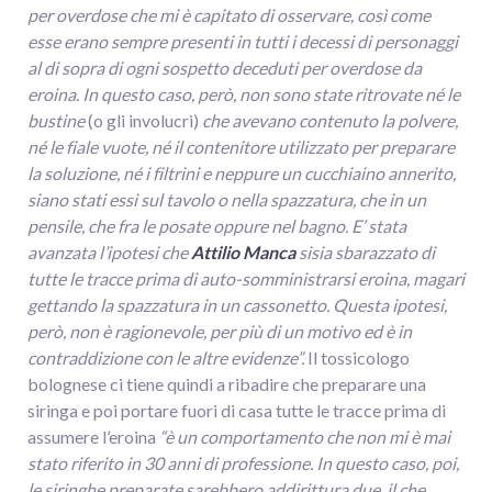
per overdose che mi è capitato di osservare, così come
esse erano sempre presenti in tutti i decessi di personaggi
al di sopra di ogni sospetto deceduti per overdose da
eroina. In questo caso, però, non sono state ritrovate né le
bustine
(o gli involucri)
che avevano contenuto la polvere,
né le fiale vuote, né il contenitore utilizzato per preparare
la soluzione, né i filtrini e neppure un cucchiaino annerito,
siano stati essi sul tavolo o nella spazzatura, che in un
pensile, che fra le posate oppure nel bagno. E’ stata
avanzata l’ipotesi che
Attilio Manca
si
sia sbarazzato di
tutte le tracce prima di auto-somministrarsi eroina, magari
gettando la spazzatura in un cassonetto. Questa ipotesi,
però, non è ragionevole, per più di un motivo ed è in
contraddizione con le altre evidenze”.
Il tossicologo
bolognese ci tiene quindi a ribadire che preparare una
siringa e poi portare fuori di casa tutte le tracce prima di
assumere l’eroina
“è un comportamento che non mi è mai
stato riferito in 30 anni di professione. In questo caso, poi,
le siringhe preparate sarebbero addirittura due, il che