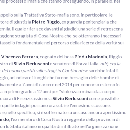
nei processi di mafia che stanno proseguendo, in parallelo, nei
ello sulla Trattativa Stato-mafia sono, in particolare, le
tore di giustizia
Pietro Riggio
, ex guardia penitenziaria che
ila, il quale riferisce davanti ai giudici una serie di retroscena
stagione stragista di Cosa Nostra che, se otterranno i necessari
 tassello fondamentale nel percorso della ricerca della verità sui
a
Vincenzo Ferrara
, cognato del boss
Piddu Madonia
, Riggio
stro di
Silvio Berlusconi
e senatore di Forza Italia,
ndr
)
era la
e del nuovo partito alle stragi in Continente»
: sarebbe infatti
iggio, ad indicare i luoghi che furono bersaglio delle bombe di
ivamente a 7 anni di carcere nel 2014 per concorso esterno in
 in primo grado a 12 anni per “violenza o minaccia a corpo
Procura di Firenze assieme a
Silvio Berlusconi
come possibile
e quelle indagini possano ora subire l'ennesimo scossone.
 e, nello specifico, si è soffermato su un caso ancora apertissimo
lardo
, l'ex membro di Cosa Nostra reggente della provincia di
 lo Stato italiano in qualità di infiltrato nell'organizzazione