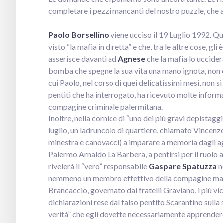
completare i pezzi mancanti del nostro puzzle, che 
Paolo Borsellino
viene ucciso il 19 Luglio 1992. Qu
visto “la mafia in diretta” e che, tra le altre cose, gli
asserisce davanti ad
Agnese
che la mafia lo uccider
bomba che spegne la sua vita una mano ignota, non c
cui Paolo, nel corso di quei delicatissimi mesi, non si
pentiti che ha interrogato, ha ricevuto molte informazi
compagine criminale palermitana.
Inoltre, nella cornice di “uno dei più gravi depistaggi 
luglio, un ladruncolo di quartiere, chiamato Vincenzo
minestra e canovacci) a imparare a memoria dagli agen
Palermo Arnaldo La Barbera, a pentirsi per il ruolo 
rivelerà il “vero” responsabile
Gaspare Spatuzza
n
nemmeno un membro effettivo della compagine mafios
Brancaccio, governato dai fratelli Graviano, i più vici
dichiarazioni rese dal falso pentito Scarantino sulla
verità” che egli dovette necessariamente apprendere