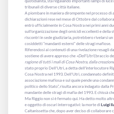
quotidianità, sta regalando importanti lampi di luce 
tribunali di diverse città italiane.
A piombare in maniera dirompente nel processo di app
dichiarazioni rese nel mese di Ottobre dal collabora
entrò ufficialmente in Cosa Nostra nei primi anni duem
sull'organizzazione degli omicidi eccellenti e della 
riscontri in sede giudiziaria, potrebbero rivelarsi un
cosiddetti “mandanti esterni” delle stragi mafiose.
Riferendosi ai contenuti di una rivelazione resagli d
sostiene di avere appreso che
«Dell'Utri
(braccio de
ragione di tutti i mali di Cosa Nostra, dalla creazion
stato proprio Dell'Utri, a detta dell'interlocutore R
Cosa Nostra nel 1993. Dell'Utri, condannato definit
associazione mafiosa e sul quale pende una condanna
politico dello Stato”, risulta ancora indagato dalla 
mandante delle stragi di mafia del 1993. E chissà ch
Ma Riggio non si è fermato qui. Ha detto molto altro
e oggetto di oscuri interrogativi: la morte di
Luigi I
Caltanissetta che, dopo aver deciso di collaborare con