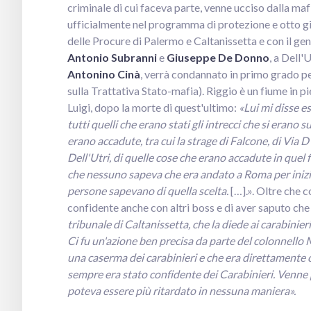
criminale di cui faceva parte, venne ucciso dalla ma
ufficialmente nel programma di protezione e otto gio
delle Procure di Palermo e Caltanissetta e con il ge
Antonio Subranni
e
Giuseppe De Donno
, a Dell'
Antonino Cinà
, verrà condannato in primo grado pe
sulla Trattativa Stato-mafia). Riggio è un fiume in p
Luigi, dopo la morte di quest'ultimo:
«Lui mi disse e
tutti quelli che erano stati gli intrecci che si erano 
erano accadute, tra cui la strage di Falcone, di Via D'
Dell'Utri, di quelle cose che erano accadute in quel
che nessuno sapeva che era andato a Roma per inizia
persone sapevano di quella scelta.
[…].». Oltre che 
confidente anche con altri boss e di aver saputo ch
tribunale di Caltanissetta, che la diede ai carabinieri
Ci fu un'azione ben precisa da parte del colonnello 
una caserma dei carabinieri e che era direttamente c
sempre era stato confidente dei Carabinieri. Venne pa
poteva essere più ritardato in nessuna maniera».