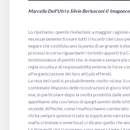
Marcello Dell'Utri e Silvio Berlusconi
© Imagoeco
Lo ripetiamo: queste rivelazioni, a maggior ragione 
necessariamente trovare tutti i riscontri del caso pe
negare che costituiscano la punta di un grande iceberg
processi in corso riguardanti i torbidi rapporti tra C
testimonianze di pentiti che, in maniera sempre più c
regia occulta e di responsabilità esterne (e forse c
all'organizzazione dei loro atti più efferati.
La resa dei conti è, probabilmente, molto vicina: il ce
combinato disposto delle ricostruzioni in gioco inizi
mai, in particolare dopo la svolta prodotta dalle se
appelliamo alla coscienza di quegli uomini delle isti
vicende. Affinché, come i mafiosi hanno cominciato
chi ha sempre sponsorizzato la zoppicante narrazio
mafia criminale e omertosa) ci dicano quello che a
Le domande che ci poniamo sono ancora tante. Le ri