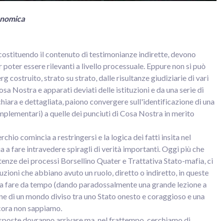
nomica
costituendo il contenuto di testimonianze indirette, devono
r poter essere rilevanti a livello processuale. Eppure non si può
 costruito, strato su strato, dalle risultanze giudiziarie di vari
osa Nostra e apparati deviati delle istituzioni e da una serie di
hiara e dettagliata, paiono convergere sull'identificazione di una
omplementari) a quelle dei punciuti di Cosa Nostra in merito
rchio comincia a restringersi e la logica dei fatti insita nel
a a fare intravedere spiragli di verità importanti. Oggi più che
ntenze dei processi Borsellino Quater e Trattativa Stato-mafia, ci
tuzioni che abbiano avuto un ruolo, diretto o indiretto, in queste
 a fare da tempo (dando paradossalmente una grande lezione a
ne di un mondo diviso tra uno Stato onesto e coraggioso e una
ncora non sappiamo.
sposte dovranno arrivare ma, nel frattempo, cerchiamo di