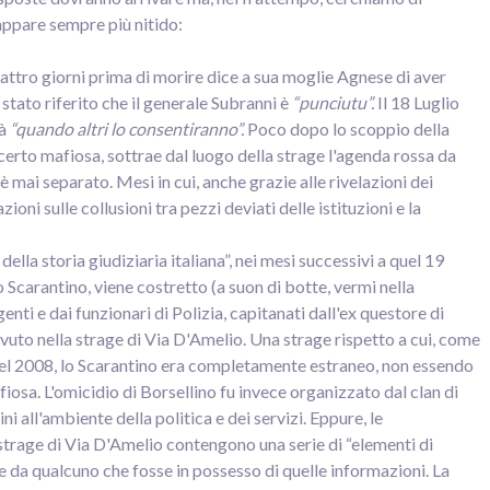
appare sempre più nitido:
attro giorni prima di morire dice a sua moglie Agnese di aver
 è stato riferito che il generale Subranni è
“punciutu”.
Il 18 Luglio
à
“quando altri lo consentiranno”.
Poco dopo lo scoppio della
erto mafiosa, sottrae dal luogo della strage l'agenda rossa da
 è mai separato. Mesi in cui, anche grazie alle rivelazioni dei
oni sulle collusioni tra pezzi deviati delle istituzioni e la
della storia giudiziaria italiana”, nei mesi successivi a quel 19
 Scarantino, viene costretto (a suon di botte, vermi nella
ti e dai funzionari di Polizia, capitanati dall'ex questore di
avuto nella strage di Via D'Amelio. Una strage rispetto a cui, come
el 2008, lo Scarantino era completamente estraneo, non essendo
a. L'omicidio di Borsellino fu invece organizzato dal clan di
ni all'ambiente della politica e dei servizi. Eppure, le
 strage di Via D'Amelio contengono una serie di “elementi di
 da qualcuno che fosse in possesso di quelle informazioni. La