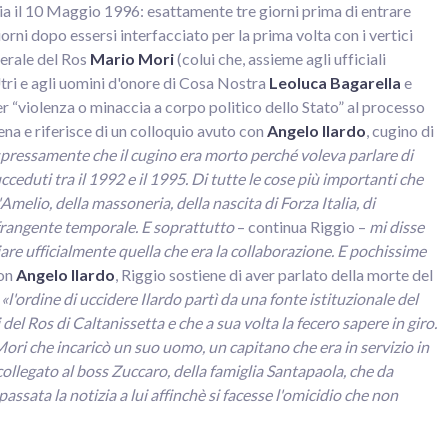
fia il 10 Maggio 1996: esattamente tre giorni prima di entrare
rni dopo essersi interfacciato per la prima volta con i vertici
nerale del Ros
Mario Mori
(colui che, assieme agli ufficiali
Utri e agli uomini d'onore di Cosa Nostra
Leoluca Bagarella
e
r “violenza o minaccia a corpo politico dello Stato” al processo
iena e riferisce di un colloquio avuto con
Angelo Ilardo
, cugino di
spressamente che il cugino era morto perché voleva parlare di
succeduti tra il 1992 e il 1995. Di tutte le cose più importanti che
Amelio, della massoneria, della nascita di Forza Italia, di
 frangente temporale. E soprattutto
– continua Riggio –
mi disse
re ufficialmente quella che era la collaborazione. E pochissime
con
Angelo Ilardo
, Riggio sostiene di aver parlato della morte del
e
«l'ordine di uccidere Ilardo partì da una fonte istituzionale del
 del Ros di Caltanissetta e che a sua volta la fecero sapere in giro.
Mori che incaricò un suo uomo, un capitano che era in servizio in
ollegato al boss Zuccaro, della famiglia Santapaola, che da
ssata la notizia a lui affinchè si facesse l'omicidio che non