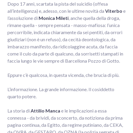
Dopo 17 anni, scartata la pista del suicidio (offesa
all’intelligenza) e, adesso, con le ultime novità da
Viterbo
e
l’assoluzione di
Monica Mileti
, anche quella della droga,
rimane quella - sempre pensata - masso-mafiosa: l’unica
percorribile, indicata chiaramente da sei pentiti, da orrori
giudiziari (non è un refuso), da cecità deontologica, da
imbarazzo manifesto, da ridicolaggine acuta, da faccia
come il culo da parte di qualcuno, da sorrisetti stampati in
faccia lungo le vie sempre di Barcellona Pozzo di Gotto.
Eppure c’è qualcosa, in questa vicenda, che brucia di più.
L’informazione. La grande informazione. Il cosiddetto
quarto potere.
La storia di
Attilio Manca
e le implicazioni a essa
connessa - da brividi, da sconcerto, da notiziona da prima
pagina continua, da Egitto, da regime putiniano, da CEKA,
da OVRA, da GESTAPO, da OZNA (la polizia segreta di