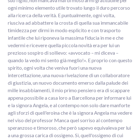
suo figlio, non mancava mai di mostrarmi gratitudine per
ogni minimo elemento utile trovato lungo il duro percorso
alla ricerca della verità. E puntualmente, ogni volta,
riusciva ad abbattere la crosta di quella sua immancabile
timidezza per dirmi in modo esplicito e con trasporto
infantile che lui riponeva la massima fiducia in me e che
vedermi e ricevere quella piccola novità era per lui un
prezioso sospiro di sollievo: «avvocato – mi diceva –
quando la vedo mi sento già meglio!». E proprio con questo
spirito, ogni volta che veniva fuori una nuova
intercettazione, una nuova rivelazione di un collaboratore
di giustizia, un nuovo documento emerso dalla palude dei
mille insabbiamenti, il mio primo pensiero era di scappare
appena possibile a casa loro a Barcellona per informare lui
e la signora Angela, e al contempo non solo dare manforte
agli sforzi di quell'eroina che è la signora Angela ma vedere
nel viso del professor Manca quel sorriso al contempo
speranzoso e timoroso, che però sapevo equivaleva per lui
a una grossa carica di ossigeno. Sì, quell'ossigeno di cui