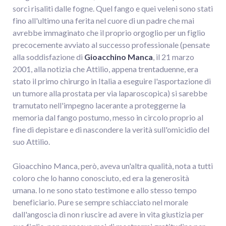
sorci risaliti dalle fogne. Quel fango e quei veleni sono stati
fino all'ultimo una ferita nel cuore di un padre che mai
avrebbe immaginato che il proprio orgoglio per un figlio
precocemente avviato al successo professionale (pensate
alla soddisfazione di
Gioacchino Manca
, il 21 marzo
2001, alla notizia che Attilio, appena trentaduenne, era
stato il primo chirurgo in Italia a eseguire l'asportazione di
un tumore alla prostata per via laparoscopica) si sarebbe
tramutato nell'impegno lacerante a proteggerne la
memoria dal fango postumo, messo in circolo proprio al
fine di depistare e di nascondere la verità sull'omicidio del
suo Attilio.
Gioacchino Manca, però, aveva un'altra qualità, nota a tutti
coloro che lo hanno conosciuto, ed era la generosità
umana. Io ne sono stato testimone e allo stesso tempo
beneficiario. Pure se sempre schiacciato nel morale
dall'angoscia di non riuscire ad avere in vita giustizia per