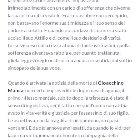
la delicatezza del suo animo si impastarono
irrimediabilmente con un carico di sofferenza che divenne
la sua prima cifra visibile. Era impossibile non percepirlo,
non bastavano l'enorme sua timidezza e il suo senso del
pudore a celarlo. E quando poi parlava di come era stato
ucciso il suo Attilio e di come il suo desiderio di verità
fosse vilipeso dalla rozza afonia di tante istituzioni, quella
sofferenza diventava rabbia e, per quanto trattenuta,
gliela leggevi negli occhi prima ancora di sentirla dal soffio
sincopato della sua voce.
Quando è arrivata la notizia della morte di
Gioacchino
Manca
, non certo imprevedibile dopo mesi di agonia, il
primo riflesso mentale, subito dopo la tristezza, è stato il
senso di ingiustizia, per il fatto che quell'uomo non abbia
avuto in vita verità e giustizia per l'assassinio di suo figlio.
Le aspettava, con la fragilità di un bambino, da quasi
vent'anni. E da diciannove anni esatti, da quando lo vidi per
la prima volta, immancabilmente in compagnia della