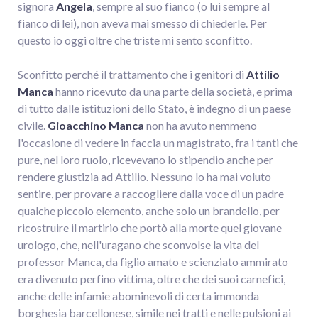
signora
Angela
, sempre al suo fianco (o lui sempre al
fianco di lei), non aveva mai smesso di chiederle. Per
questo io oggi oltre che triste mi sento sconfitto.
Sconfitto perché il trattamento che i genitori di
Attilio
Manca
hanno ricevuto da una parte della società, e prima
di tutto dalle istituzioni dello Stato, è indegno di un paese
civile.
Gioacchino Manca
non ha avuto nemmeno
l'occasione di vedere in faccia un magistrato, fra i tanti che
pure, nel loro ruolo, ricevevano lo stipendio anche per
rendere giustizia ad Attilio. Nessuno lo ha mai voluto
sentire, per provare a raccogliere dalla voce di un padre
qualche piccolo elemento, anche solo un brandello, per
ricostruire il martirio che portò alla morte quel giovane
urologo, che, nell'uragano che sconvolse la vita del
professor Manca, da figlio amato e scienziato ammirato
era divenuto perfino vittima, oltre che dei suoi carnefici,
anche delle infamie abominevoli di certa immonda
borghesia barcellonese, simile nei tratti e nelle pulsioni ai