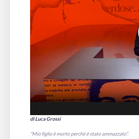
di Luca Grossi
"Mio figlio è morto perché è stato ammazzato".