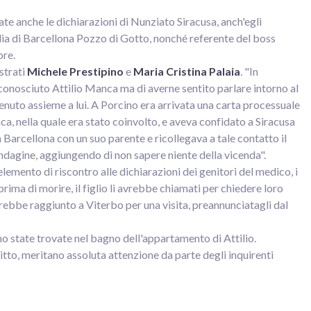
te anche le dichiarazioni di Nunziato Siracusa, anch'egli
lia di Barcellona Pozzo di Gotto, nonché referente del boss
ore.
strati
Michele Prestipino
e
Maria Cristina Palaia
. "In
conosciuto Attilio Manca ma di averne sentito parlare intorno al
nuto assieme a lui. A Porcino era arrivata una carta processuale
nca, nella quale era stato coinvolto, e aveva confidato a Siracusa
a Barcellona con un suo parente e ricollegava a tale contatto il
indagine, aggiungendo di non sapere niente della vicenda".
emento di riscontro alle dichiarazioni dei genitori del medico, i
prima di morire, il figlio li avrebbe chiamati per chiedere loro
avrebbe raggiunto a Viterbo per una visita, preannunciatagli dal
no state trovate nel bagno dell'appartamento di Attilio.
tto, meritano assoluta attenzione da parte degli inquirenti