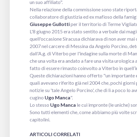
un suo affiliato".
Nella relazione della commissione sono state riporta
collaboratore di giustizia ed ex mafioso della famig
Giuseppe Gullotti
per il territorio di Terme Vigliat
L'8 giugno 2015 era stato sentito a verbale dai magi
quell'occasione Siracusa dichiarava di non aver mai 
2007 nel carcere di Messina da Angelo Porcino, dete
dall'A.g. di Viterbo per l'indagine sulla morte di Ma
che una volta era andato a fare una visita urologica 
fatto di essere rimasto coinvolto a Viterbo in quell’
Queste dichiarazioni hanno offerto "un importante el
quali avevano riferito già nel 2004 che, pochi giorni 
notizie su 'tale Angelo Porcino', che di lì a poco lo 
cugino
Ugo Manca
".
Lo stesso
Ugo Manca
le cui impronte (le uniche) so
Sono tutti elementi che, come abbiamo più volte scri
capitolini.
ARTICOLI CORRELATI