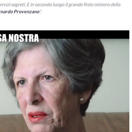
ervizi segreti. E in secondo luogo il grande finto mistero della
nardo Provenzano
".