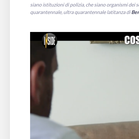
siano istituzioni di polizia, che siano organismi dei s
quarantennale, ultra quarantennale
latitanza
di
Ber