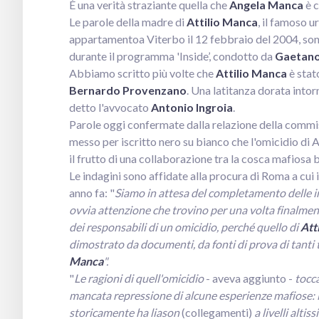
È una verità straziante quella che
Angela Manca
è c
Le parole della madre di
Attilio Manca
, il famoso 
appartamentoa Viterbo il 12 febbraio del 2004, sono 
durante il programma 'Inside’, condotto da
Gaetano
Abbiamo scritto più volte che
Attilio Manca
è stat
Bernardo Provenzano
. Una latitanza dorata intor
detto l'avvocato
Antonio Ingroia
.
Parole oggi confermate dalla relazione della commis
messo per iscritto nero su bianco che l'omicidio di A
il frutto di una collaborazione tra la cosca mafiosa 
Le indagini sono affidate alla procura di Roma a cui 
anno fa: "
Siamo in attesa del completamento delle i
ovvia attenzione che trovino per una volta finalment
dei responsabili di un omicidio, perché quello di
Att
dimostrato da documenti, da fonti di prova di tanti
Manca
".
"
Le ragioni di quell'omicidio
- aveva aggiunto -
tocca
mancata repressione di alcune esperienze mafiose: l
storicamente ha liason
(collegamenti)
a livelli alti