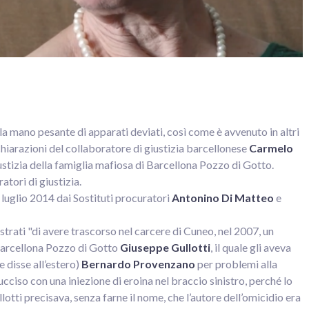
 la mano pesante di apparati deviati, così come è avvenuto in altri
ichiarazioni del collaboratore di giustizia barcellonese
Carmelo
giustizia della famiglia mafiosa di Barcellona Pozzo di Gotto.
atori di giustizia.
4 luglio 2014 dai Sostituti procuratori
Antonino Di Matteo
e
strati "di avere trascorso nel carcere di Cuneo, nel 2007, un
Barcellona Pozzo di Gotto
Giuseppe Gullotti
, il quale gli aveva
 disse all’estero)
Bernardo Provenzano
per problemi alla
cciso con una iniezione di eroina nel braccio sinistro, perché lo
ullotti precisava, senza farne il nome, che l’autore dell’omicidio era