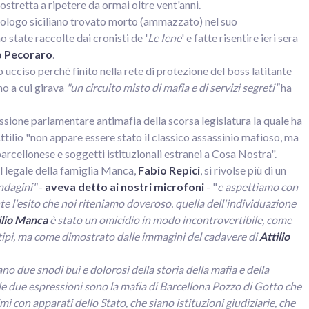
ostretta a ripetere da ormai oltre vent'anni.
urologo siciliano trovato morto (ammazzato) nel suo
state raccolte dai cronisti de '
Le Iene
' e fatte risentire ieri sera
 Pecoraro
.
o ucciso perché finito nella rete di protezione del boss latitante
no a cui girava
"un circuito misto di mafia e di servizi segreti”
ha
sione parlamentare antimafia della scorsa legislatura la quale ha
ttilio "non appare essere stato il classico assassinio mafioso, ma
barcellonese e soggetti istituzionali estranei a Cosa Nostra".
il legale della famiglia Manca,
Fabio Repici
, si rivolse più di un
ndagini"
-
aveva detto ai nostri microfoni
- "
e aspettiamo con
e l'esito che noi riteniamo doveroso. quella dell'individuazione
ilio Manca
è stato un omicidio in modo incontrovertibile, come
 tipi, ma come dimostrato dalle immagini del cadavere di
Attilio
no due snodi bui e dolorosi della storia della mafia e della
e due espressioni sono la mafia di Barcellona Pozzo di Gotto che
ssimi con apparati dello Stato, che siano istituzioni giudiziarie, che