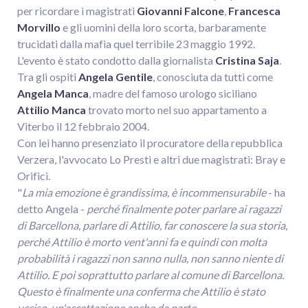
per ricordare i magistrati
Giovanni Falcone
,
Francesca
Morvillo
e gli uomini della loro scorta, barbaramente
trucidati dalla mafia quel terribile 23 maggio 1992.
L'evento è stato condotto dalla giornalista
Cristina Saja
.
Tra gli ospiti
Angela Gentile
, conosciuta da tutti come
Angela Manca
, madre del famoso urologo siciliano
Attilio Manca
trovato morto nel suo appartamento a
Viterbo il 12 febbraio 2004.
Con lei hanno presenziato il procuratore della repubblica
Verzera, l'avvocato Lo Presti e altri due magistrati: Bray e
Orifici.
"
La mia emozione è grandissima, è incommensurabile
- ha
detto Angela -
perché finalmente poter parlare ai ragazzi
di Barcellona, parlare di Attilio, far conoscere la sua storia,
perché Attilio è morto vent'anni fa e quindi con molta
probabilità i ragazzi non sanno nulla, non sanno niente di
Attilio. E poi soprattutto parlare al comune di Barcellona.
Questo è finalmente una conferma che Attilio è stato
ucciso, un'accettazione anche da parte