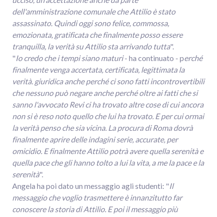
dell'amministrazione comunale che Attilio è stato
assassinato. Quindi oggi sono felice, commossa,
emozionata, gratificata che finalmente posso essere
tranquilla, la verità su Attilio sta arrivando tutta
".
"
Io credo che i tempi siano maturi
- ha continuato -
p
erché
finalmente venga accertata, certificata, legittimata la
verità. giuridica anche perché ci sono fatti incontrovertibili
che nessuno può negare anche perché oltre ai fatti che si
sanno l'avvocato Revi ci ha trovato altre cose di cui ancora
non si è reso noto quello che lui ha trovato. E per cui ormai
la verità penso che sia vicina. La procura di Roma dovrà
finalmente aprire delle indagini serie, accurate, per
omicidio. E finalmente Attilio potrà avere quella serenità e
quella pace che gli hanno tolto a lui la vita, a me la pace e la
serenità
".
Angela ha poi dato un messaggio agli studenti: "
Il
messaggio che voglio trasmettere è innanzitutto far
conoscere la storia di Attilio. E poi il messaggio più