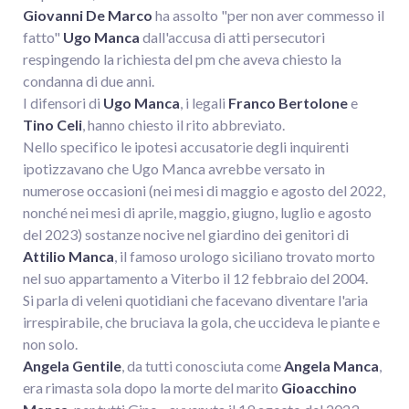
Giovanni De Marco
ha assolto "per non aver commesso il
fatto"
Ugo Manca
dall'accusa di atti persecutori
respingendo la richiesta del pm che aveva chiesto la
condanna di due anni.
I difensori di
Ugo Manca
, i legali
Franco Bertolone
e
Tino Celi
, hanno chiesto il rito abbreviato.
Nello specifico le ipotesi accusatorie degli inquirenti
ipotizzavano che Ugo Manca avrebbe versato in
numerose occasioni (nei mesi di maggio e agosto del 2022,
nonché nei mesi di aprile, maggio, giugno, luglio e agosto
del 2023) sostanze nocive nel giardino dei genitori di
Attilio Manca
, il famoso urologo siciliano trovato morto
nel suo appartamento a Viterbo il 12 febbraio del 2004.
Si parla di veleni quotidiani che facevano diventare l'aria
irrespirabile, che bruciava la gola, che uccideva le piante e
non solo.
Angela Gentile
, da tutti conosciuta come
Angela Manca
,
era rimasta sola dopo la morte del marito
Gioacchino