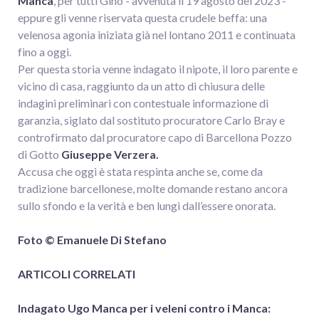
Manca
, per tutti Gino - avvenuta il 19 agosto del 2023 -
eppure gli venne riservata questa crudele beffa: una
velenosa agonia iniziata già nel lontano 2011 e continuata
fino a oggi.
Per questa storia venne indagato il nipote, il loro parente e
vicino di casa, raggiunto da un atto di chiusura delle
indagini preliminari con contestuale informazione di
garanzia, siglato dal sostituto procuratore Carlo Bray e
controfirmato dal procuratore capo di Barcellona Pozzo
di Gotto
Giuseppe Verzera.
Accusa che oggi è stata respinta anche se, come da
tradizione barcellonese, molte domande restano ancora
sullo sfondo e la verità e ben lungi dall’essere onorata.
Foto © Emanuele Di Stefano
ARTICOLI CORRELATI
Indagato Ugo Manca per i veleni contro i Manca: