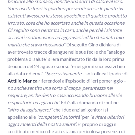
bruciore allo stomaco, nonché una sorta di calore al viso.
Sono uscita fuori in giardino per verificare se le piante ivi
esistenti avessero le stesse goccioline di qualche prodotto
irrorato, cosa che ho accertato anche in questa occasione.
Di seguito sono rientrata in casa, anche perchè i sintomi
accusati continuavano ad aggravarsi ed ho chiamato mio
marito che stava riposando”.
Di seguito Gino dichiara di
aver trovato tracce di sangue nelle sue feci e che “analogo
problema di salute” si era manifestato fin dalla loro prima
denuncia del 24 agosto scorso “e nei giorni successivi fino
alla data odierna”.
“Successivamente
– sottolinea il padre di
Attilio Manca
riferendosi all'episodio di ieri pomeriggio –
ho anche sentito una sorta di cappa, pesantezza nel
respirare, anche dentro casa accusando bruciore alle vie
respiratorie ed agli occhi”.
Ed è alla domanda di routine
“altro da aggiungere?”
che i due anziani genitori si
appellano alle
“competenti autorità”
per
“evitare ulteriori
aggravamenti della nostra salute”.
E' proprio di oggi il
certificato medico che attesta una pericolosa presenza di