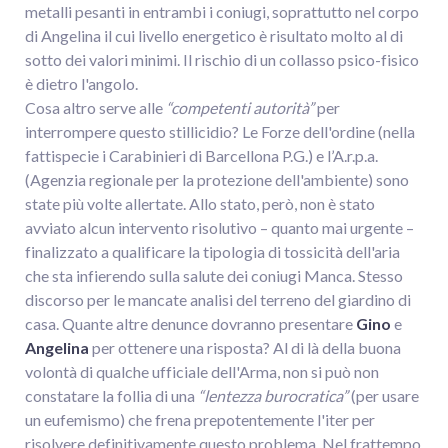
metalli pesanti in entrambi i coniugi, soprattutto nel corpo
di Angelina il cui livello energetico è risultato molto al di
sotto dei valori minimi. Il rischio di un collasso psico-fisico
è dietro l'angolo.
Cosa altro serve alle
“competenti autorità”
per
interrompere questo stillicidio? Le Forze dell'ordine (nella
fattispecie i Carabinieri di Barcellona P.G.) e l’A.r.p.a.
(Agenzia regionale per la protezione dell'ambiente) sono
state più volte allertate. Allo stato, però, non è stato
avviato alcun intervento risolutivo – quanto mai urgente –
finalizzato a qualificare la tipologia di tossicità dell'aria
che sta infierendo sulla salute dei coniugi Manca. Stesso
discorso per le mancate analisi del terreno del giardino di
casa. Quante altre denunce dovranno presentare
Gino
e
Angelina
per ottenere una risposta? Al di là della buona
volontà di qualche ufficiale dell'Arma, non si può non
constatare la follia di una
“lentezza burocratica”
(per usare
un eufemismo) che frena prepotentemente l'iter per
risolvere definitivamente questo problema. Nel frattempo