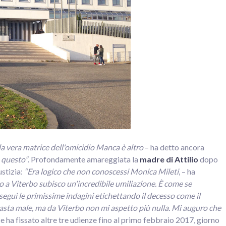
a vera matrice dell'omicidio Manca è altro
– ha detto ancora
 questo”
. Profondamente amareggiata la
madre di Attilio
dopo
ustizia:
“Era logico che non conoscessi Monica Mileti
, – ha
o a Viterbo subisco un'incredibile umiliazione. È come se
seguì le primissime indagini etichettando il decesso come il
rimasta male, ma da Viterbo non mi aspetto più nulla. Mi auguro che
ice ha fissato altre tre udienze fino al primo febbraio 2017, giorno