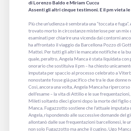
di Lorenzo Baldo e Miriam Cuccu
Assenti gli altri cinque testimoni. E il pm vieta le
Più che un'udienza è sembrata una “toccata e fuga”. 
trovato morto in circostanze misteriose per un mix d
esaminati per chiarire una vicenda dai contorni ancor
ha affrontato il viaggio da Barcellona Pozzo di Gott
Mattei. Per tutti gli altri le mancate notifiche e l
quale, peraltro, Angela Manca è stata liquidata con
onorario che sostituiva il pm – ha chiesto unicamen
imputata per spaccio al processo celebrato a Viterbo, 
nonostante fosse già pacifico che tra le due donne 
Così, ancora una volta, Angela Manca ha ripercorso –
dell'esame – la vita di Attilio e le sue frequentazi
Mileti soltanto dieci giorni dopo la morte del figli
Manca. Fugazzotto sostiene che l'attuale imputata co
Angela, rispondendo alle successive domande del giud
allontanò dalle sue frequentazioni barcellonesi, le 
non solo Fugazzotto ma anche il cugino, Ugo Manca 