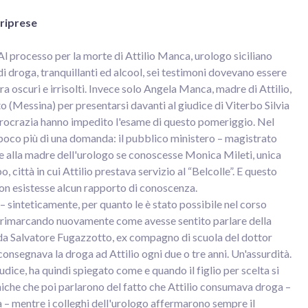
 riprese
Al processo per la morte di Attilio Manca, urologo siciliano
i droga, tranquillanti ed alcool, sei testimoni dovevano essere
a oscuri e irrisolti. Invece solo Angela Manca, madre di Attilio,
o (Messina) per presentarsi davanti al giudice di Viterbo Silvia
a burocrazia hanno impedito l'esame di questo pomeriggio. Nel
 poco più di una domanda: il pubblico ministero – magistrato
te alla madre dell'urologo se conoscesse Monica Mileti, unica
città in cui Attilio prestava servizio al “Belcolle”. E questo
non esistesse alcun rapporto di conoscenza.
 sinteticamente, per quanto le è stato possibile nel corso
oni, rimarcando nuovamente come avesse sentito parlare della
o da Salvatore Fugazzotto, ex compagno di scuola del dottor
nsegnava la droga ad Attilio ogni due o tre anni. Un'assurdità.
ice, ha quindi spiegato come e quando il figlio per scelta si
uniche che poi parlarono del fatto che Attilio consumava droga –
– mentre i colleghi dell'urologo affermarono sempre il