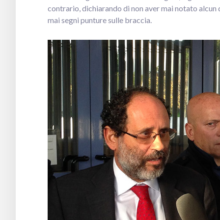
contrario, dichiarando di non aver mai notato alcun 
mai segni punture sulle braccia.