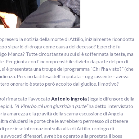
presero la notizia della morte di Attilio, inizialmente ricondotta
dopo si parlò di droga come causa del decesso? E perchè fu
 Ugo Manca? Tutte circostanze su cui si è soffermata la teste, ma
e. Per giunta con l'incomprensibile divieto da parte del pm di
ti, si è presentata una troupe del programma “Chi l'ha visto?” (che
dienza. Persino la difesa dell'imputata – oggi assente – aveva
tero onorario è stato però accolto dal giudice. Il motivo?
 poi rimarcato l'avvocato
Antonio Ingroia
(legale difensore della
epici).
“A Viterbo c'è una giustizia a parte”
ha detto, intervistato
opria amarezza e la gravità della scarna escussione di Angela
ltra chiudersi le porte che le avrebbero permesso di ottenere
 di preziose informazioni sulla vita di Attilio, urologo di
e avvocati difensori, avrebbe operato alla prostata il boss