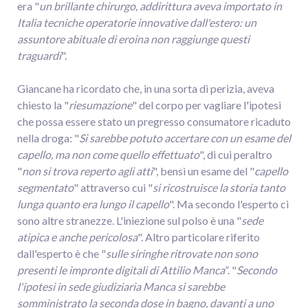
era "
un brillante chirurgo, addirittura aveva importato in
Italia tecniche operatorie innovative dall'estero: un
assuntore abituale di eroina non raggiunge questi
traguardi
".
Giancane ha ricordato che, in una sorta di perizia, aveva
chiesto la "
riesumazione
" del corpo per vagliare l'ipotesi
che possa essere stato un pregresso consumatore ricaduto
nella droga: "
Si sarebbe potuto accertare con un esame del
capello, ma non come quello effettuato
", di cui peraltro
"
non si trova reperto agli atti
", bensì un esame del "
capello
segmentato
" attraverso cui "
si ricostruisce la storia tanto
lunga quanto era lungo il capello
". Ma secondo l'esperto ci
sono altre stranezze. L'iniezione sul polso è una "
sede
atipica e anche pericolosa
". Altro particolare riferito
dall'esperto è che "
sulle siringhe ritrovate non sono
presenti le impronte digitali di Attilio Manca
”. "
Secondo
l'ipotesi in sede giudiziaria Manca si sarebbe
somministrato la seconda dose in bagno, davanti a uno