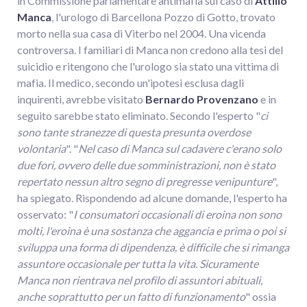
in Commissione parlamentare antimafia sul caso di
Attilio
Manca
, l'urologo di Barcellona Pozzo di Gotto, trovato
morto nella sua casa di Viterbo nel 2004. Una vicenda
controversa. I familiari di Manca non credono alla tesi del
suicidio e ritengono che l'urologo sia stato una vittima di
mafia. Il medico, secondo un'ipotesi esclusa dagli
inquirenti, avrebbe visitato
Bernardo Provenzano
e in
seguito sarebbe stato eliminato. Secondo l'esperto "
ci
sono tante stranezze di questa presunta overdose
volontaria
". "
Nel caso di Manca sul cadavere c'erano solo
due fori, ovvero delle due somministrazioni, non è stato
repertato nessun altro segno di pregresse venipunture
",
ha spiegato. Rispondendo ad alcune domande, l'esperto ha
osservato: "
I consumatori occasionali di eroina non sono
molti, l'eroina è una sostanza che aggancia e prima o poi si
sviluppa una forma di dipendenza, è difficile che si rimanga
assuntore occasionale per tutta la vita. Sicuramente
Manca non rientrava nel profilo di assuntori abituali,
anche soprattutto per un fatto di funzionamento
" ossia