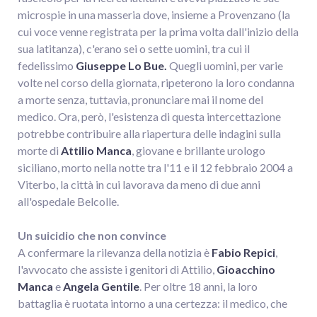
microspie in una masseria dove, insieme a Provenzano (la
cui voce venne registrata per la prima volta dall'inizio della
sua latitanza), c'erano sei o sette uomini, tra cui il
fedelissimo
Giuseppe Lo Bue.
Quegli uomini, per varie
volte nel corso della giornata, ripeterono la loro condanna
a morte senza, tuttavia, pronunciare mai il nome del
medico. Ora, però, l'esistenza di questa intercettazione
potrebbe contribuire alla riapertura delle indagini sulla
morte di
Attilio Manca
, giovane e brillante urologo
siciliano, morto nella notte tra l'11 e il 12 febbraio 2004 a
Viterbo, la città in cui lavorava da meno di due anni
all'ospedale Belcolle.
Un suicidio che non convince
A confermare la rilevanza della notizia è
Fabio Repici
,
l'avvocato che assiste i genitori di Attilio,
Gioacchino
Manca
e
Angela Gentile
. Per oltre 18 anni, la loro
battaglia è ruotata intorno a una certezza: il medico, che