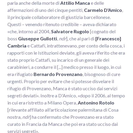
parla anche della morte di
Attilio Manca
e delle
affermazioni di uno dei cinque pentiti,
Carmelo D'Amico
,
il principale collaboratore di giustizia barcellonese.
Questi – venendo ritenuto credibile – aveva dichiarato
«che, intorno al 2004,
Salvatore Rugolo
[cognato del
boss
Giuseppe Gullotti
,
ndr
], che al pari di
[Francesco]
Cambria
e Cattafi, intrattenevano, per conto della cosca, i
rapporti con le Istituzioni deviate, gli aveva riferito che era
stato proprio Cattafi, su incarico di un generale dei
carabinieri, a condurre il [...] medico presso il luogo, in cui
era rifugiato
Bernardo Provenzano
, bisognoso di cure
urgenti. Proprio per evitare che si potesse disvelare il
rifugio di Provenzano, Manca è stato ucciso dai servizi
segreti deviati». Inoltre a D'Amico, «dopo il 2006, al tempo
in cui era ristretto a Milano Opera,
Antonino Rotolo
[rilevante affiliato all'articolazione palermitana di Cosa
nostra,
ndr
] ha confermato che Provenzano era stato
curato in Francia da Manca che poi era stato ucciso dai
servizi segreti».