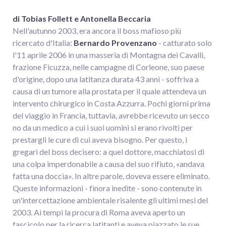
di Tobias Follett e Antonella Beccaria
Nell'autunno 2003, era ancora il boss mafioso più
ricercato d'Italia:
Bernardo Provenzano
- catturato solo
l'11 aprile 2006 in una masseria di Montagna dei Cavalli,
frazione Ficuzza, nelle campagne di Corleone, suo paese
d'origine, dopo una latitanza durata 43 anni - soffriva a
causa di un tumore alla prostata per il quale attendeva un
intervento chirurgico in Costa Azzurra. Pochi giorni prima
del viaggio in Francia, tuttavia, avrebbe ricevuto un secco
no da un medico a cui i suoi uomini si erano rivolti per
prestargli le cure di cui aveva bisogno. Per questo, i
gregari del boss decisero: a quel dottore, macchiatosi di
una colpa imperdonabile a causa del suo rifiuto, «andava
fatta una doccia». In altre parole, doveva essere eliminato.
Queste informazioni - finora inedite - sono contenute in
un'intercettazione ambientale risalente gli ultimi mesi del
2003. Ai tempi la procura di Roma aveva aperto un
fascicolo per la ricerca latitanti e aveva piazzato le sue