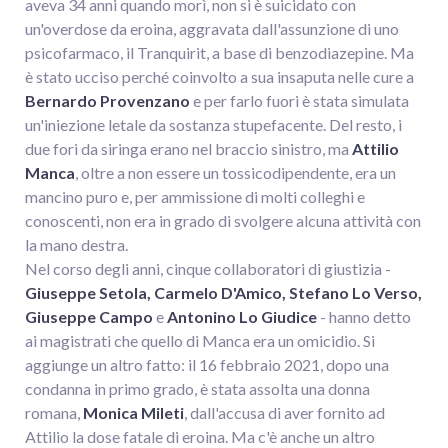
aveva 34 anni quando morì, non si è suicidato con
un'overdose da eroina, aggravata dall'assunzione di uno
psicofarmaco, il Tranquirit, a base di benzodiazepine. Ma
è stato ucciso perché coinvolto a sua insaputa nelle cure a
Bernardo Provenzano
e per farlo fuori è stata simulata
un'iniezione letale da sostanza stupefacente. Del resto, i
due fori da siringa erano nel braccio sinistro, ma
Attilio
Manca
, oltre a non essere un tossicodipendente, era un
mancino puro e, per ammissione di molti colleghi e
conoscenti, non era in grado di svolgere alcuna attività con
la mano destra.
Nel corso degli anni, cinque collaboratori di giustizia -
Giuseppe Setola, Carmelo D'Amico, Stefano Lo Verso,
Giuseppe Campo
e
Antonino Lo Giudice
- hanno detto
ai magistrati che quello di Manca era un omicidio. Si
aggiunge un altro fatto: il 16 febbraio 2021, dopo una
condanna in primo grado, è stata assolta una donna
romana,
Monica Mileti
, dall'accusa di aver fornito ad
Attilio la dose fatale di eroina. Ma c'è anche un altro