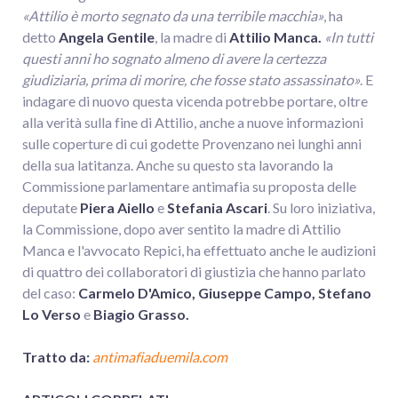
«Attilio è morto segnato da una terribile macchia»
, ha
detto
Angela Gentile
, la madre di
Attilio Manca.
«In tutti
questi anni ho sognato almeno di avere la certezza
giudiziaria, prima di morire, che fosse stato assassinato»
. E
indagare di nuovo questa vicenda potrebbe portare, oltre
alla verità sulla fine di Attilio, anche a nuove informazioni
sulle coperture di cui godette Provenzano nei lunghi anni
della sua latitanza. Anche su questo sta lavorando la
Commissione parlamentare antimafia su proposta delle
deputate
Piera Aiello
e
Stefania Ascari
. Su loro iniziativa,
la Commissione, dopo aver sentito la madre di Attilio
Manca e l'avvocato Repici, ha effettuato anche le audizioni
di quattro dei collaboratori di giustizia che hanno parlato
del caso:
Carmelo D'Amico, Giuseppe Campo, Stefano
Lo Verso
e
Biagio Grasso.
Tratto da:
antimafiaduemila.com