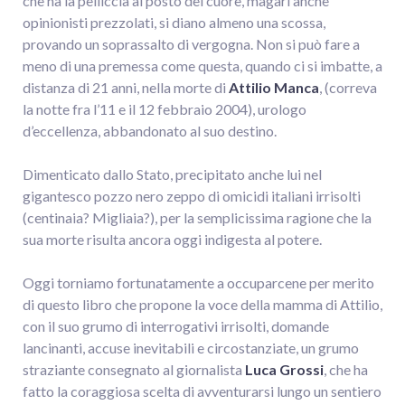
che ha la pelliccia al posto del cuore, magari anche
opinionisti prezzolati, si diano almeno una scossa,
provando un soprassalto di vergogna. Non si può fare a
meno di una premessa come questa, quando ci si imbatte, a
distanza di 21 anni, nella morte di
Attilio Manca
, (correva
la notte fra l’11 e il 12 febbraio 2004), urologo
d’eccellenza, abbandonato al suo destino.
Dimenticato dallo Stato, precipitato anche lui nel
gigantesco pozzo nero zeppo di omicidi italiani irrisolti
(centinaia? Migliaia?), per la semplicissima ragione che la
sua morte risulta ancora oggi indigesta al potere.
Oggi torniamo fortunatamente a occuparcene per merito
di questo libro che propone la voce della mamma di Attilio,
con il suo grumo di interrogativi irrisolti, domande
lancinanti, accuse inevitabili e circostanziate, un grumo
straziante consegnato al giornalista
Luca Grossi
, che ha
fatto la coraggiosa scelta di avventurarsi lungo un sentiero