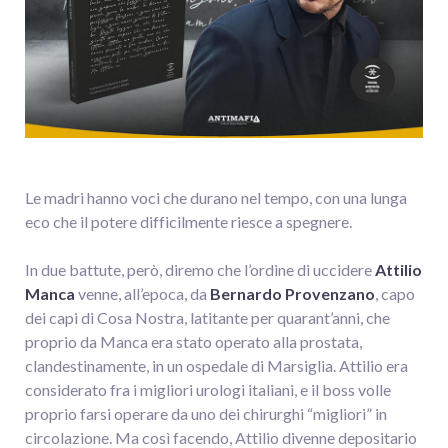
Le madri hanno voci che durano nel tempo, con una lunga
eco che il potere difficilmente riesce a spegnere.
In due battute, però, diremo che l’ordine di uccidere
Attilio
Manca
venne, all’epoca, da
Bernardo Provenzano
, capo
dei capi di Cosa Nostra, latitante per quarant’anni, che
proprio da Manca era stato operato alla prostata,
clandestinamente, in un ospedale di Marsiglia. Attilio era
considerato fra i migliori urologi italiani, e il boss volle
proprio farsi operare da uno dei chirurghi “migliori” in
circolazione. Ma così facendo, Attilio divenne depositario