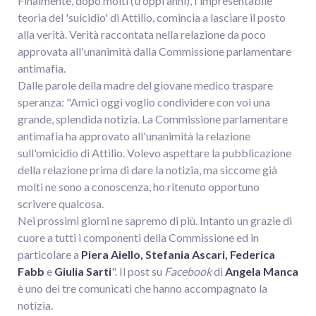
Finalmente, dopo molti (troppi anni), l'impresentabile
teoria del 'suicidio' di Attilio, comincia a lasciare il posto
alla verità. Verità raccontata nella relazione da poco
approvata all'unanimità dalla Commissione parlamentare
antimafia.
Dalle parole della madre del giovane medico traspare
speranza: "Amici oggi voglio condividere con voi una
grande, splendida notizia. La Commissione parlamentare
antimafia ha approvato all'unanimità la relazione
sull'omicidio di Attilio. Volevo aspettare la pubblicazione
della relazione prima di dare la notizia, ma siccome già
molti ne sono a conoscenza, ho ritenuto opportuno
scrivere qualcosa.
Nei prossimi giorni ne sapremo di più. Intanto un grazie di
cuore a tutti i componenti della Commissione ed in
particolare a
Piera Aiello, Stefania Ascari, Federica
Fabb
e
Giulia Sarti
". Il post su
Facebook
di
Angela Manca
è uno dei tre comunicati che hanno accompagnato la
notizia.