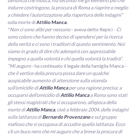
denuncia che induca, ma secondo me gli elementi più che
indurre costringono, la procura di Roma a riaprire o meglio
a chiedere l’autorizzazione alla riapertura delle indagini”
sulla morte di
Attilio Manca
.
"
Non ci sono alibi per nessuno
- aveva detto Repici -
Ci
sono coloro che hanno deciso di spendersi per la ricerca
della verità e ci sono i traditori di questo sentimento. Noi
siamo in grado di dire chi adempirà con apprezzabile
impegno a quella volontà e chi quella volontà la tradirà”
.
“Mi auguro
- ha continuato il legale della famiglia Manca -
che il vertice della procura possa dare un qualche
auspicabile aumento di attenzione sulla vicenda
sull’omicidio di
Attilio Manca
per una ragione precisa: a
occuparsi dell’omicidio di
Attilio Manca
a Roma sono stati
gli stessi magistrati che si occuparono, all’epoca della
morte di
Attilio Manca
, cioè a febbraio 2004, delle indagini
sulla latitanza di
Bernardo Provenzano
e sul gruppo
mafioso che si occupava di accudire quella latitanza. Ecco
c’è un buco nero che mi auguro che a breve la procura di