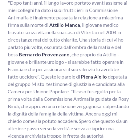
"Dopo tanti anni, il lungo lavoro portato avanti assieme ai
miei colleghi ha dato i suoi frutti: ieri in Commissione
Antimafia è finalmente passata la relazione a mia prima
firma sulla morte di
Attilio Manca
, il giovane medico
trovato senza vita nella sua casa di Viterbo nel 2004 in
circostanze mai del tutto chiarite. Una storia di cui vi ho
parlato più volte, oscurata dall'ombra della mafia e del
boss
Bernardo Provenzano
, che proprio da Attilio -
giovane e brillante urologo - si sarebbe fatto operare in
Francia e che per assicurarsi il suo silenzio lo avrebbe
fatto uccidere". Queste le parole di
Piera Aiello
deputata
del gruppo Misto, testimone di giustizia e candidata alla
Camera per Unione Popolare. "Il caso fu seguito per la
prima volta dalla Commissione Antimafia guidata da Rosy
Bindi, che approvò una relazione vergognosa, calpestando
la dignità della famiglia della vittima. Ancora oggi mi
chiedo come sia potuto accadere. Spero che questo sia un
ulteriore passo verso la verità e serva a riaprire una
vicenda archiviata troppo in fretta da autorità